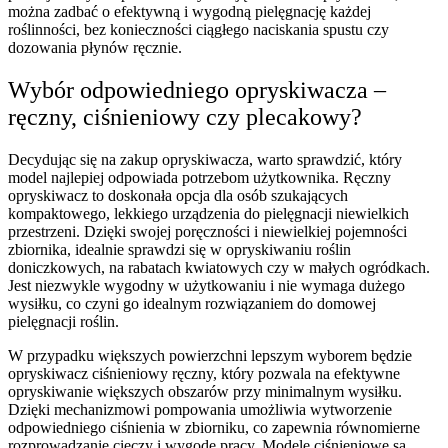
można zadbać o efektywną i wygodną pielęgnację każdej
roślinności, bez konieczności ciągłego naciskania spustu czy
dozowania płynów ręcznie.
Wybór odpowiedniego opryskiwacza –
ręczny, ciśnieniowy czy plecakowy?
Decydując się na zakup opryskiwacza, warto sprawdzić, który
model najlepiej odpowiada potrzebom użytkownika. Ręczny
opryskiwacz to doskonała opcja dla osób szukających
kompaktowego, lekkiego urządzenia do pielęgnacji niewielkich
przestrzeni. Dzięki swojej poręczności i niewielkiej pojemności
zbiornika, idealnie sprawdzi się w opryskiwaniu roślin
doniczkowych, na rabatach kwiatowych czy w małych ogródkach.
Jest niezwykle wygodny w użytkowaniu i nie wymaga dużego
wysiłku, co czyni go idealnym rozwiązaniem do domowej
pielęgnacji roślin.
W przypadku większych powierzchni lepszym wyborem będzie
opryskiwacz ciśnieniowy ręczny, który pozwala na efektywne
opryskiwanie większych obszarów przy minimalnym wysiłku.
Dzięki mechanizmowi pompowania umożliwia wytworzenie
odpowiedniego ciśnienia w zbiorniku, co zapewnia równomierne
rozprowadzanie cieczy i wygodę pracy. Modele ciśnieniowe są