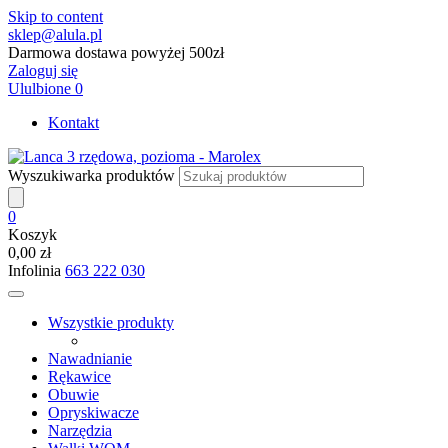
Skip to content
sklep@alula.pl
Darmowa dostawa powyżej 500zł
Zaloguj się
Ululbione
0
Kontakt
Wyszukiwarka produktów
0
Koszyk
0,00 zł
Infolinia
663 222 030
Wszystkie produkty
Nawadnianie
Rękawice
Obuwie
Opryskiwacze
Narzędzia