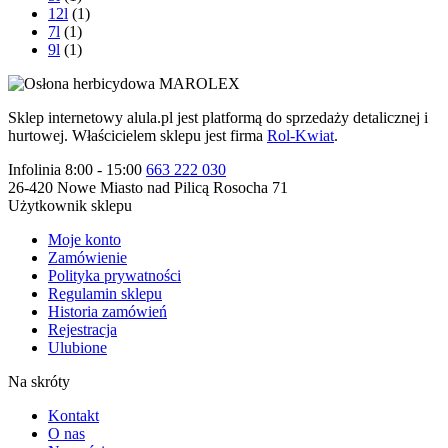
12l
(1)
7l
(1)
9l
(1)
Sklep internetowy alula.pl jest platformą do sprzedaży detalicznej i
hurtowej. Właścicielem sklepu jest firma
Rol-Kwiat
.
Infolinia 8:00 - 15:00
663 222 030
26-420 Nowe Miasto nad Pilicą Rosocha 71
Użytkownik sklepu
Moje konto
Zamówienie
Polityka prywatności
Regulamin sklepu
Historia zamówień
Rejestracja
Ulubione
Na skróty
Kontakt
O nas