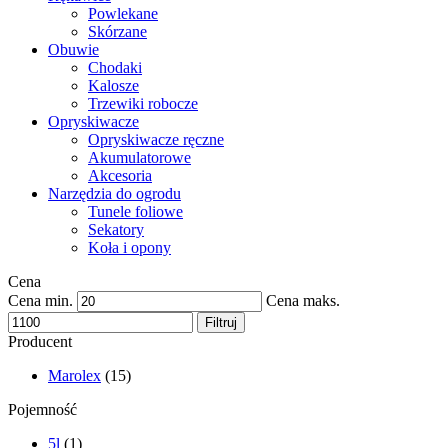
Powlekane
Skórzane
Obuwie
Chodaki
Kalosze
Trzewiki robocze
Opryskiwacze
Opryskiwacze ręczne
Akumulatorowe
Akcesoria
Narzędzia do ogrodu
Tunele foliowe
Sekatory
Koła i opony
Cena
Cena min.
Cena maks.
Filtruj
Producent
Marolex
(15)
Pojemność
5l
(1)