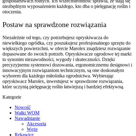
gospodarstwach rolnych. Ich wszechstronność sprawia, że stają się
niezbędnym wyposażeniem każdego, kto dba o pielęgnację roślin i
otoczenia.
Postaw na sprawdzone rozwiązania
Niezależnie od tego, czy potrzebujesz opryskiwacza do
niewielkiego ogródka, czy poszukujesz profesjonalnego sprzętu do
większych powierzchni, w ofercie Marolex znajdziesz rozwiązanie
dopasowane do swoich potrzeb. Opryskiwacze ogrodowe tej marki
to synonim niezawodności, wygody i skuteczności. Dzięki
precyzyjnemu systemowi dozowania, ergonomicznemu designowi i
innowacyjnym rozwiązaniom technicznym, są one doskonałym
wyborem dla każdego miłośnika ogrodnictwa. Wybierając
opryskiwacz Marolex, inwestujesz w sprawdzone rozwiązania,
które uczynią pielęgnację roślin łatwiejszą i bardziej efektywną.
Kategorie
Nowość
Wałki WOM
Nawadnianie
Akcesoria
Węże
Rękawice