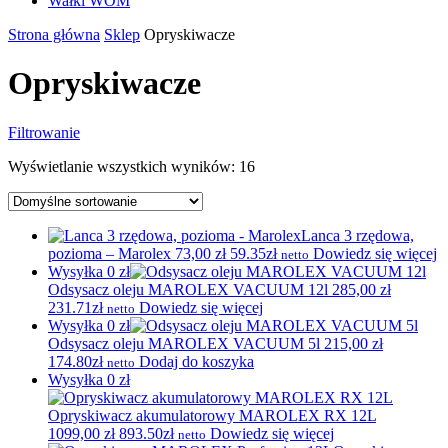
Wałki WOM
Strona główna
Sklep
Opryskiwacze
Opryskiwacze
Filtrowanie
Wyświetlanie wszystkich wyników: 16
Lanca 3 rzędowa,
pozioma – Marolex
73,00
zł
59.35zł
Dowiedz się więcej
netto
Wysyłka 0 zł
Odsysacz oleju MAROLEX VACUUM 12l
285,00
zł
231.71zł
Dowiedz się więcej
netto
Wysyłka 0 zł
Odsysacz oleju MAROLEX VACUUM 5l
215,00
zł
174.80zł
Dodaj do koszyka
netto
Wysyłka 0 zł
Opryskiwacz akumulatorowy MAROLEX RX 12L
1099,00
zł
893.50zł
Dowiedz się więcej
netto