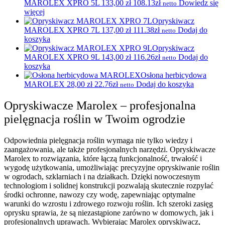
MAROLEX XPRO 5L
133,00
zł
108.13zł
Dowiedz się
netto
więcej
Opryskiwacz
MAROLEX XPRO 7L
137,00
zł
111.38zł
Dodaj do
netto
koszyka
Opryskiwacz
MAROLEX XPRO 9L
143,00
zł
116.26zł
Dodaj do
netto
koszyka
Osłona herbicydowa
MAROLEX
28,00
zł
22.76zł
Dodaj do koszyka
netto
Opryskiwacze Marolex – profesjonalna
pielęgnacja roślin w Twoim ogrodzie
Odpowiednia pielęgnacja roślin wymaga nie tylko wiedzy i
zaangażowania, ale także profesjonalnych narzędzi. Opryskiwacze
Marolex to rozwiązania, które łączą funkcjonalność, trwałość i
wygodę użytkowania, umożliwiając precyzyjne opryskiwanie roślin
w ogrodach, szklarniach i na działkach. Dzięki nowoczesnym
technologiom i solidnej konstrukcji pozwalają skutecznie rozpylać
środki ochronne, nawozy czy wodę, zapewniając optymalne
warunki do wzrostu i zdrowego rozwoju roślin. Ich szeroki zasięg
oprysku sprawia, że są niezastąpione zarówno w domowych, jak i
profesjonalnych uprawach. Wybierając Marolex opryskiwacz,