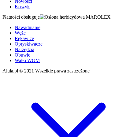
Nowości
Koszyk
Płatności obsługuje
Nawadnianie
Węże
Rękawice
Opryskiwacze
Narzędzia
Obuwie
Wałki WOM
Alula.pl
© 2021 Wszelkie prawa zastrzeżone