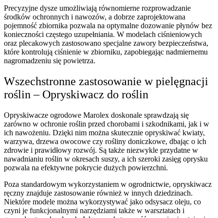
Precyzyjne dysze umożliwiają równomierne rozprowadzanie
środków ochronnych i nawozów, a dobrze zaprojektowana
pojemność zbiornika pozwala na optymalne dozowanie płynów bez
konieczności częstego uzupełniania. W modelach ciśnieniowych
oraz plecakowych zastosowano specjalne zawory bezpieczeństwa,
które kontrolują ciśnienie w zbiorniku, zapobiegając nadmiernemu
nagromadzeniu się powietrza.
Wszechstronne zastosowanie w pielęgnacji
roślin – Opryskiwacz do roślin
Opryskiwacze ogrodowe Marolex doskonale sprawdzają się
zarówno w ochronie roślin przed chorobami i szkodnikami, jak i w
ich nawożeniu. Dzięki nim można skutecznie opryskiwać kwiaty,
warzywa, drzewa owocowe czy rośliny doniczkowe, dbając o ich
zdrowie i prawidłowy rozwój. Są także niezwykle przydatne w
nawadnianiu roślin w okresach suszy, a ich szeroki zasięg oprysku
pozwala na efektywne pokrycie dużych powierzchni.
Poza standardowym wykorzystaniem w ogrodnictwie, opryskiwacz
ręczny znajduje zastosowanie również w innych dziedzinach.
Niektóre modele można wykorzystywać jako odsysacz oleju, co
czyni je funkcjonalnymi narzędziami także w warsztatach i