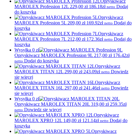
Opryskiwacz
MAROLEX Profession 12L
229,00
zł
186.18zł
Dodaj
netto
do koszyka
Opryskiwacz
MAROLEX Profession 5L
209,00
zł
169.92zł
Dodaj do
netto
koszyka
Opryskiwacz
MAROLEX Profession 7L
212,00
zł
172.36zł
Dodaj do
netto
koszyka
Wysyłka 0 zł
Opryskiwacz MAROLEX Profession 9L
217,00
zł
176.42zł
Dodaj do koszyka
netto
Opryskiwacz
MAROLEX TITAN 12L
299,00
zł
243.09zł
Dowiedz
netto
się więcej
Opryskiwacz
MAROLEX TITAN 16L
297,00
zł
241.46zł
Dowiedz
netto
się więcej
Wysyłka 0 zł
Opryskiwacz MAROLEX TITAN 20L
319,00
zł
259.35zł
Dowiedz się więcej
netto
Opryskiwacz
MAROLEX XPRO 12L
149,00
zł
121.14zł
Dodaj do
netto
koszyka
Opryskiwacz