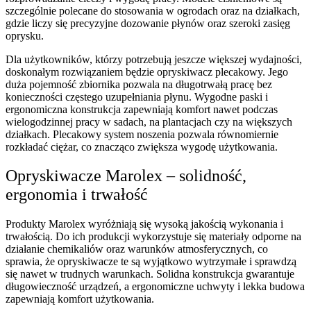
szczególnie polecane do stosowania w ogrodach oraz na działkach,
gdzie liczy się precyzyjne dozowanie płynów oraz szeroki zasięg
oprysku.
Dla użytkowników, którzy potrzebują jeszcze większej wydajności,
doskonałym rozwiązaniem będzie opryskiwacz plecakowy. Jego
duża pojemność zbiornika pozwala na długotrwałą pracę bez
konieczności częstego uzupełniania płynu. Wygodne paski i
ergonomiczna konstrukcja zapewniają komfort nawet podczas
wielogodzinnej pracy w sadach, na plantacjach czy na większych
działkach. Plecakowy system noszenia pozwala równomiernie
rozkładać ciężar, co znacząco zwiększa wygodę użytkowania.
Opryskiwacze Marolex – solidność,
ergonomia i trwałość
Produkty Marolex wyróżniają się wysoką jakością wykonania i
trwałością. Do ich produkcji wykorzystuje się materiały odporne na
działanie chemikaliów oraz warunków atmosferycznych, co
sprawia, że opryskiwacze te są wyjątkowo wytrzymałe i sprawdzą
się nawet w trudnych warunkach. Solidna konstrukcja gwarantuje
długowieczność urządzeń, a ergonomiczne uchwyty i lekka budowa
zapewniają komfort użytkowania.