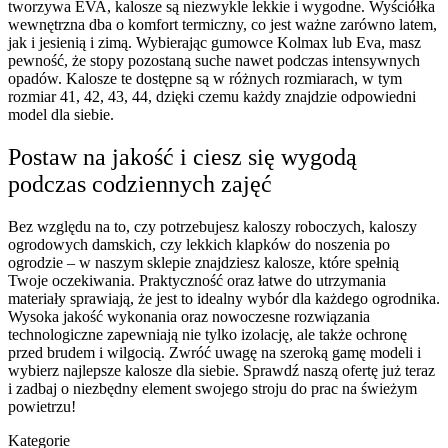
tworzywa EVA, kalosze są niezwykle lekkie i wygodne. Wyściółka
wewnętrzna dba o komfort termiczny, co jest ważne zarówno latem,
jak i jesienią i zimą. Wybierając gumowce Kolmax lub Eva, masz
pewność, że stopy pozostaną suche nawet podczas intensywnych
opadów. Kalosze te dostępne są w różnych rozmiarach, w tym
rozmiar 41, 42, 43, 44, dzięki czemu każdy znajdzie odpowiedni
model dla siebie.
Postaw na jakość i ciesz się wygodą
podczas codziennych zajęć
Bez względu na to, czy potrzebujesz kaloszy roboczych, kaloszy
ogrodowych damskich, czy lekkich klapków do noszenia po
ogrodzie – w naszym sklepie znajdziesz kalosze, które spełnią
Twoje oczekiwania. Praktyczność oraz łatwe do utrzymania
materiały sprawiają, że jest to idealny wybór dla każdego ogrodnika.
Wysoka jakość wykonania oraz nowoczesne rozwiązania
technologiczne zapewniają nie tylko izolację, ale także ochronę
przed brudem i wilgocią. Zwróć uwagę na szeroką gamę modeli i
wybierz najlepsze kalosze dla siebie. Sprawdź naszą ofertę już teraz
i zadbaj o niezbędny element swojego stroju do prac na świeżym
powietrzu!
Kategorie