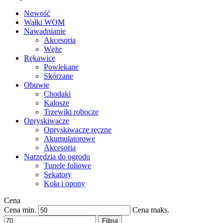
Nowość
Wałki WOM
Nawadnianie
Akcesoria
Węże
Rękawice
Powlekane
Skórzane
Obuwie
Chodaki
Kalosze
Trzewiki robocze
Opryskiwacze
Opryskiwacze ręczne
Akumulatorowe
Akcesoria
Narzędzia do ogrodu
Tunele foliowe
Sekatory
Koła i opony
Cena
Cena min.
Cena maks.
Filtruj