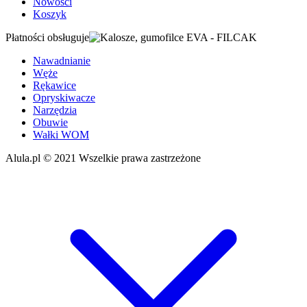
Nowości
Koszyk
Płatności obsługuje
Nawadnianie
Węże
Rękawice
Opryskiwacze
Narzędzia
Obuwie
Wałki WOM
Alula.pl
© 2021 Wszelkie prawa zastrzeżone