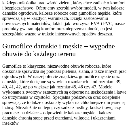
każdego miłośnika prac wśród zieleni, który chce zadbać o komfort
i bezpieczeństwo. Oferujemy szeroki wybór modeli, w tym kalosze
damskie ogrodowe, kalosze robocze oraz gumofilce męskie, które
sprawdzą się w każdych warunkach. Dzięki zastosowaniu
nowoczesnych materiałów, takich jak tworzywa EVA i PVC, nasze
produkty gwarantują komfort oraz nieprzemakalność, co jest
szczególnie ważne w trakcie intensywnych opadów deszczu.
Gumofilce damskie i męskie – wygodne
obuwie do każdego terenu
Gumofilce to klasyczne, niezawodne obuwie robocze, które
doskonale sprawdza się podczas pielenia, siania, a także innych prac
ogrodowych. W naszej ofercie znajdziesz gumofilce męskie oraz
damskie, które dostępne są w wielu rozmiarach – od rozmiaru 39,
40, 41, 42, aż po większe jak rozmiar 45, 46 czy 47. Modele
wykonane z tworzyw sztucznych są odporne na uszkodzenia i łatwe
do utrzymania w czystości. Specjalna podszewka oraz ocieplenie
sprawiają, że to także doskonały wybór na chłodniejsze dni jesienią
i zimą. Niezależnie od tego, czy sadzisz rośliny, kosisz trawę, czy
pracujesz na działce – odpowiednie kalosze męskie i kalosze
damskie chronią stopę przed otarciami, wilgocią i ukąszeniami
insektów.