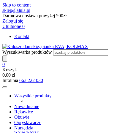
Skip to content
sklep@alula.pl
Darmowa dostawa powyżej 500zł
Zaloguj się
Ululbione
0
Kontakt
Wyszukiwarka produktów
0
Koszyk
0,00 zł
Infolinia
663 222 030
Wszystkie produkty
Nawadnianie
Rękawice
Obuwie
Opryskiwacze
Narzędzia