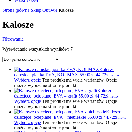
Wałki WOM
Strona główna
Sklep
Obuwie
Kalosze
Kalosze
Filtrowanie
Wyświetlanie wszystkich wyników: 7
Kalosze
damskie, pianka EVA, KOLMAX
55,00
zł
44.72zł
netto
Wybierz opcje
Ten produkt ma wiele wariantów. Opcje
można wybrać na stronie produktu
Kalosze
dziecięce, ocieplane, EVA – grafit
55,00
zł
44.72zł
netto
Wybierz opcje
Ten produkt ma wiele wariantów. Opcje
można wybrać na stronie produktu
Kalosze
dziecięce, ocieplane, EVA – niebieskie
55,00
zł
44.72zł
netto
Wybierz opcje
Ten produkt ma wiele wariantów. Opcje
można wybrać na stronie produktu