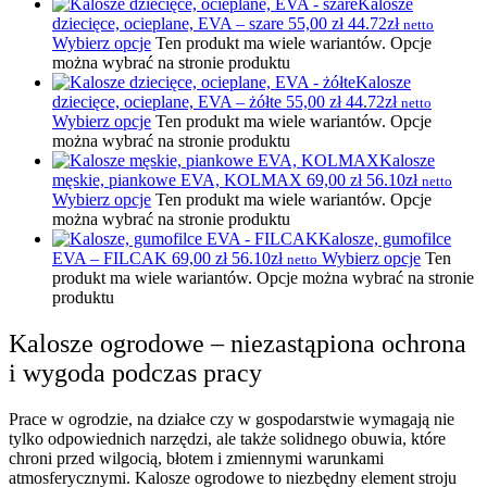
Kalosze
dziecięce, ocieplane, EVA – szare
55,00
zł
44.72zł
netto
Wybierz opcje
Ten produkt ma wiele wariantów. Opcje
można wybrać na stronie produktu
Kalosze
dziecięce, ocieplane, EVA – żółte
55,00
zł
44.72zł
netto
Wybierz opcje
Ten produkt ma wiele wariantów. Opcje
można wybrać na stronie produktu
Kalosze
męskie, piankowe EVA, KOLMAX
69,00
zł
56.10zł
netto
Wybierz opcje
Ten produkt ma wiele wariantów. Opcje
można wybrać na stronie produktu
Kalosze, gumofilce
EVA – FILCAK
69,00
zł
56.10zł
Wybierz opcje
Ten
netto
produkt ma wiele wariantów. Opcje można wybrać na stronie
produktu
Kalosze ogrodowe – niezastąpiona ochrona
i wygoda podczas pracy
Prace w ogrodzie, na działce czy w gospodarstwie wymagają nie
tylko odpowiednich narzędzi, ale także solidnego obuwia, które
chroni przed wilgocią, błotem i zmiennymi warunkami
atmosferycznymi. Kalosze ogrodowe to niezbędny element stroju