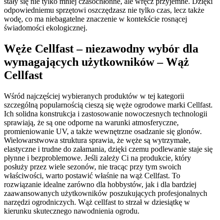
stały się nie tylko mniej czasochłonne, ale wręcz przyjemne. Dzięki
odpowiedniemu sprzętowi oszczędzasz nie tylko czas, lecz także
wodę, co ma niebagatelne znaczenie w kontekście rosnącej
świadomości ekologicznej.
Węże Cellfast – niezawodny wybór dla
wymagających użytkowników – Wąż
Cellfast
Wśród najczęściej wybieranych produktów w tej kategorii
szczególną popularnością cieszą się węże ogrodowe marki Cellfast.
Ich solidna konstrukcja i zastosowanie nowoczesnych technologii
sprawiają, że są one odporne na warunki atmosferyczne,
promieniowanie UV, a także wewnętrzne osadzanie się glonów.
Wielowarstwowa struktura sprawia, że węże są wytrzymałe,
elastyczne i trudne do załamania, dzięki czemu podlewanie staje się
płynne i bezproblemowe. Jeśli zależy Ci na produkcie, który
posłuży przez wiele sezonów, nie tracąc przy tym swoich
właściwości, warto postawić właśnie na wąż Cellfast. To
rozwiązanie idealne zarówno dla hobbystów, jak i dla bardziej
zaawansowanych użytkowników poszukujących profesjonalnych
narzędzi ogrodniczych. Wąż cellfast to strzał w dziesiątkę w
kierunku skutecznego nawodnienia ogrodu.