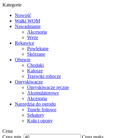
Kategorie
Nowość
Wałki WOM
Nawadnianie
Akcesoria
Węże
Rękawice
Powlekane
Skórzane
Obuwie
Chodaki
Kalosze
Trzewiki robocze
Opryskiwacze
Opryskiwacze ręczne
Akumulatorowe
Akcesoria
Narzędzia do ogrodu
Tunele foliowe
Sekatory
Koła i opony
Cena
Cena min.
Cena maks.