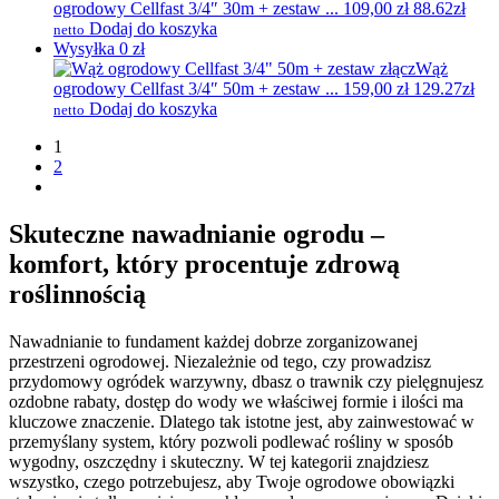
ogrodowy Cellfast 3/4″ 30m + zestaw ...
109,00
zł
88.62zł
Dodaj do koszyka
netto
Wysyłka 0 zł
Wąż
ogrodowy Cellfast 3/4″ 50m + zestaw ...
159,00
zł
129.27zł
Dodaj do koszyka
netto
1
2
Skuteczne nawadnianie ogrodu –
komfort, który procentuje zdrową
roślinnością
Nawadnianie to fundament każdej dobrze zorganizowanej
przestrzeni ogrodowej. Niezależnie od tego, czy prowadzisz
przydomowy ogródek warzywny, dbasz o trawnik czy pielęgnujesz
ozdobne rabaty, dostęp do wody we właściwej formie i ilości ma
kluczowe znaczenie. Dlatego tak istotne jest, aby zainwestować w
przemyślany system, który pozwoli podlewać rośliny w sposób
wygodny, oszczędny i skuteczny. W tej kategorii znajdziesz
wszystko, czego potrzebujesz, aby Twoje ogrodowe obowiązki