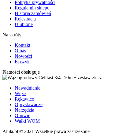
Polityka prywatności
Regulamin sklepu
Historia zamówień
Rejestracja
Ulubione
Na skróty
Kontakt
O nas
Nowości
Koszyk
Płatności obsługuje
Nawadnianie
Węże
Rękawice
Opryskiwacze
Narzędzia
Obuwie
Wałki WOM
Alula.pl
© 2021 Wszelkie prawa zastrzeżone