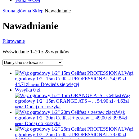
Wałki WOM
Strona główna
Sklep
Nawadnianie
Nawadnianie
Filtrowanie
Wyświetlanie 1–20 z 28 wyników
Wąż
ogrodowy 1/2″ 15m Cellfast PROFESSIONAL
54,99
zł
44.71zł
Dowiedz się więcej
netto
Wysyłka 0 zł
Wąż
ogrodowy 1/2″ 15m ORANGE ATS – ...
54,90
zł
44.63zł
Dodaj do koszyka
netto
Wąż
ogrodowy 1/2″ 20m Cellfast + zestaw ...
49,00
zł
39.84zł
Dodaj do koszyka
netto
Wąż
ogrodowy 1/2″ 25m Cellfast PROFESSIONAL
79,00
zł