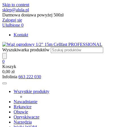
Skip to content
sklep@alula.pl
Darmowa dostawa powyżej 500zł
Zaloguj się
Ululbione
0
Kontakt
Wyszukiwarka produktów
0
Koszyk
0,00 zł
Infolinia
663 222 030
Wszystkie produkty
Nawadnianie
Rękawice
Obuwie
Opryskiwacze
Narzędzia