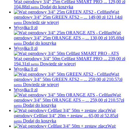
Wąż ogrodowy 3/4″ 25m Cellfast SMART PRO ...
129,00
zł
104.88zł
Dodaj do koszyka
netto
Wąż
ogrodowy 3/4″ 25m GREEN ATS2 – ...
149,00
zł
121.14zł
Dowiedz się więcej
netto
Wysyłka 0 zł
Wąż
ogrodowy 3/4″ 25m ORANGE ATS – ...
130,00
zł
105.69zł
Dodaj do koszyka
netto
Wysyłka 0 zł
Wąż ogrodowy 3/4″ 50m Cellfast SMART PRO ...
239,00
zł
194.31zł
Dowiedz się więcej
netto
Wysyłka 0 zł
Wąż
ogrodowy 3/4″ 50m GREEN ATS2 – ...
259,00
zł
210.57zł
Dowiedz się więcej
netto
Wysyłka 0 zł
Wąż
ogrodowy 3/4″ 50m ORANGE ATS – ...
259,00
zł
210.57zł
Dodaj do koszyka
netto
Wąż
ogrodowy Cellfast 3/4″ 20m + zestaw ...
65,00
zł
52.85zł
Dodaj do koszyka
netto
Wąż